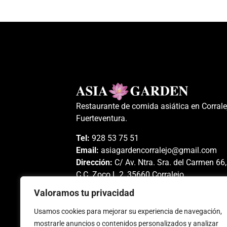
Restaurante de comida asiática en Corrale
Fuerteventura.
Tel:
928 53 75 51
Email:
asiagardencorralejo@gmail.com
Dirección:
C/ Av. Ntra. Sra. del Carmen 66,
C.C. Zoco L.2, 35660 Corralejo,
Fuerteventura
Valoramos tu privacidad
Usamos cookies para mejorar su experiencia de navegación,
mostrarle anuncios o contenidos personalizados y analizar